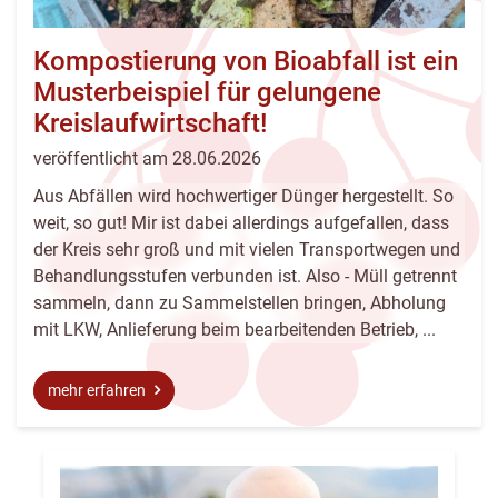
Es
werden
Kompostierung von Bioabfall ist ein
dann
Musterbeispiel für gelungene
nur
die
Kreislaufwirtschaft!
passenden
veröffentlicht am 28.06.2026
Inhalte
Aus Abfällen wird hochwertiger Dünger hergestellt. So
angezeigt.
weit, so gut! Mir ist dabei allerdings aufgefallen, dass
der Kreis sehr groß und mit vielen Transportwegen und
Behandlungsstufen verbunden ist. Also - Müll getrennt
sammeln, dann zu Sammelstellen bringen, Abholung
mit LKW, Anlieferung beim bearbeitenden Betrieb, ...
mehr erfahren