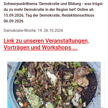
Schwerpunktthema ′Demokratie und Bildung - was trägst
du zu mehr Demokratie in der Region bei!′ Online ab
15.09.2026, Tag der Demokratie, Redaktionsschluss
06.09.2026
Demokratie-Woche: 19.-26.10.2026
Link zu unseren Veranstaltungen,
Vorträgen und Workshops ...
Hier
können
die
angezeigten
Inhalte
nach
Thema
gefiltert
werden.