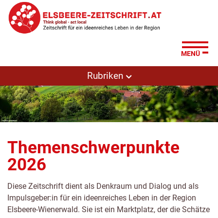
Zum
Zur
Zur
Su
Seitenbereiche:
Inhalt
Hauptnavigation
Footernavigation
MENÜ
Rubriken
Themenschwerpunkte
2026
Diese Zeitschrift dient als Denkraum und Dialog und als
Impulsgeber:in für ein ideenreiches Leben in der Region
Elsbeere-Wienerwald. Sie ist ein Marktplatz, der die Schätze