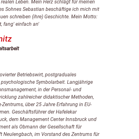
 realen Leben. Mein Herz schlägt für meinen
es Sohnes Sebastian beschäftige ich mich mit
auen schreiben (ihre) Geschichte. Mein Motto:
, fang' einfach an'
itz
itsarbeit
vierter Betriebswirt, postgraduales
r psychologische Symbolarbeit. Langjährige
onsmanagement, in der Personal- und
icklung zahlreicher didaktischer Methoden,
g-Zentrums, über 25 Jahre Erfahrung in EU-
mmen. Geschäftsführer der Hafelekar
bruck, dem Management Center Innsbruck und
ment als Obmann der Gesellschaft für
ft Neulengbach, im Vorstand des Zentrums für