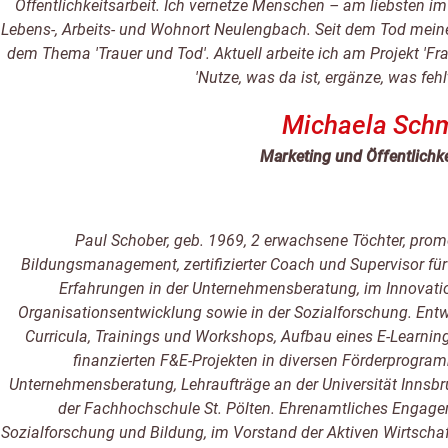
Öffentlichkeitsarbeit. Ich vernetze Menschen – am liebsten im
Lebens-, Arbeits- und Wohnort Neulengbach. Seit dem Tod mein
dem Thema 'Trauer und Tod'. Aktuell arbeite ich am Projekt 'Fr
'Nutze, was da ist, ergänze, was fehlt
Michaela Schm
Marketing und Öffentlichke
Paul Schober, geb. 1969, 2 erwachsene Töchter, promo
Bildungsmanagement, zertifizierter Coach und Supervisor fü
Erfahrungen in der Unternehmensberatung, im Innovati
Organisationsentwicklung sowie in der Sozialforschung. Entw
Curricula, Trainings und Workshops, Aufbau eines E-Learnin
finanzierten F&E-Projekten in diversen Förderprogra
Unternehmensberatung, Lehraufträge an der Universität Inns
der Fachhochschule St. Pölten. Ehrenamtliches Engage
Sozialforschung und Bildung, im Vorstand der Aktiven Wirtscha