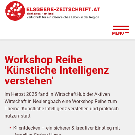
Zum
Zur
Zur
Su
Seitenbereiche:
Inhalt
Hauptnavigation
Footernavigation
MENÜ
Workshop Reihe
'Künstliche Intelligenz
verstehen'
Im Herbst 2025 fand in WirtschaftHub der Aktiven
Wirtschaft in Neulengbach eine Workshop Reihe zum
Thema 'Künstliche Intelligenz verstehen und praktisch
nutzen' statt.
KI entdecken – ein sicherer & kreativer Einstieg mit