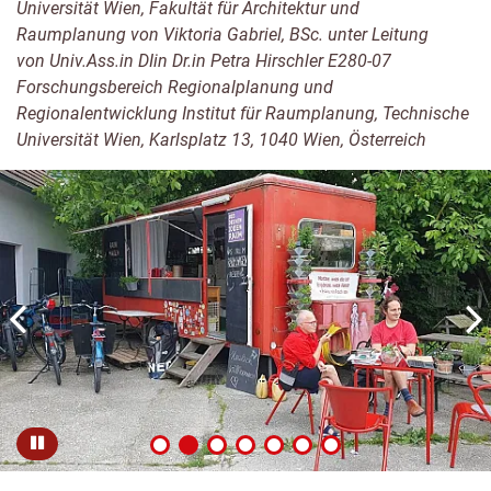
Universität Wien, Fakultät für Architektur und
Raumplanung von Viktoria Gabriel, BSc. unter Leitung
von Univ.Ass.in DIin Dr.in Petra Hirschler E280-07
Forschungsbereich Regionalplanung und
Regionalentwicklung Institut für Raumplanung, Technische
Universität Wien, Karlsplatz 13, 1040 Wien, Österreich
Zum
Zum
Zum
Zum
Zum
Zum
Zum
Pause
Element
Element
Element
Element
Element
Element
Element