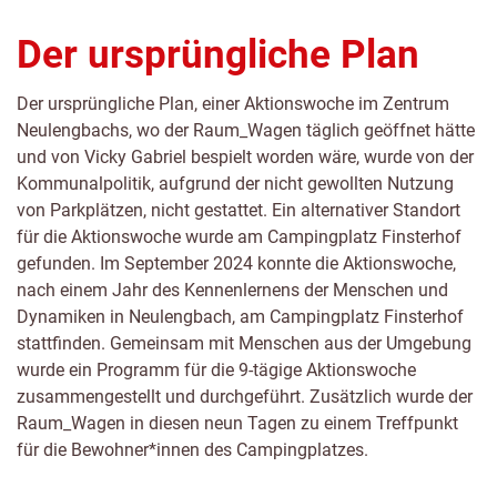
1
2
3
4
5
6
7
springen
springen
springen
springen
springen
springen
springen
Der ursprüngliche Plan
Der ursprüngliche Plan, einer Aktionswoche im Zentrum
Neulengbachs, wo der Raum_Wagen täglich geöffnet hätte
und von Vicky Gabriel bespielt worden wäre, wurde von der
Kommunalpolitik, aufgrund der nicht gewollten Nutzung
von Parkplätzen, nicht gestattet. Ein alternativer Standort
für die Aktionswoche wurde am Campingplatz Finsterhof
gefunden. Im September 2024 konnte die Aktionswoche,
nach einem Jahr des Kennenlernens der Menschen und
Dynamiken in Neulengbach, am Campingplatz Finsterhof
stattfinden. Gemeinsam mit Menschen aus der Umgebung
wurde ein Programm für die 9-tägige Aktionswoche
zusammengestellt und durchgeführt. Zusätzlich wurde der
Raum_Wagen in diesen neun Tagen zu einem Treffpunkt
für die Bewohner*innen des Campingplatzes.