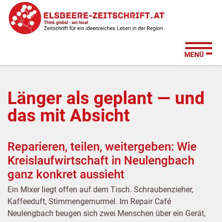
Zum
Zur
Zur
Su
Seitenbereiche:
Inhalt
Hauptnavigation
Footernavigation
MENÜ
Länger als geplant — und
das mit Absicht
Reparieren, teilen, weitergeben: Wie
Kreislaufwirtschaft in Neulengbach
ganz konkret aussieht
Ein Mixer liegt offen auf dem Tisch. Schraubenzieher,
Kaffeeduft, Stimmengemurmel. Im Repair Café
Neulengbach beugen sich zwei Menschen über ein Gerät,