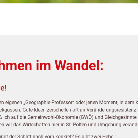
ehmen im Wandel:
re!
en eigenen „Geographie-Professor“ oder jenen Moment, in dem kla
ackgassen: Gute Ideen zerschellen oft an Veränderungsresistenz 
tieß ich auf die Gemeinwohl-Ökonomie (GWÖ) und Gleichgesinnt
 wir das Wirtschaften hier in St. Pölten und Umgebung veränd
ngt der Schritt nach vorn konkret? Es gibt zwei Hebel: