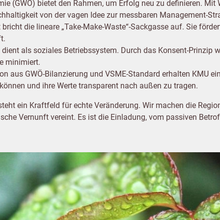
ie (GWÖ) bietet den Rahmen, um Erfolg neu zu definieren. M
hhaltigkeit von der vagen Idee zur messbaren Management-Stra
ft bricht die lineare „Take-Make-Waste“-Sackgasse auf. Sie förde
t.
e dient als soziales Betriebssystem. Durch das Konsent-Prinzip wi
e minimiert.
tion aus GWÖ-Bilanzierung und VSME-Standard erhalten KMU ei
können und ihre Werte transparent nach außen zu tragen.
teht ein Kraftfeld für echte Veränderung. Wir machen die Regio
che Vernunft vereint. Es ist die Einladung, vom passiven Betro