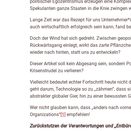
politischer Egozentrismus erzeugen eine Komplexi
Spekulanten ganze Staaten in die Knie zwingen wü
Lange Zeit war das Rezept für uns Unternehmer*i
auch wirtschaftlich erfolgreich sein kann, fand 
Doch der Wind hat sich gedreht. Zwischen geopol
Rückwärtsgang einlegt, wirkt das zarte Pflänzchen
wieder nach hinten, statt uns zu entwickeln?
Dieser Artikel soll kein Abgesang sein, sondern P
Krisenstrudel zu verlieren?
Vielleicht bedeutet echter Fortschritt heute nich
geht darum, Technologie so zu „zähmen“, dass sie
abstrakter globaler Gier, hin zu einer bewussten 
Wer nicht glauben kann, dass „anders nach vorne 
Organizations“
[1]
empfehlen!
Zurückstutzen der Verantwortungen und „Entbüro