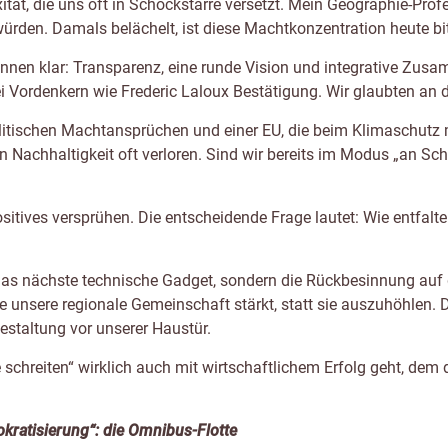
tät, die uns oft in Schockstarre versetzt. Mein Geographie-Prof
rden. Damals belächelt, ist diese Machtkonzentration heute bitt
nnen klar: Transparenz, eine runde Vision und integrative Zusa
bei Vordenkern wie Frederic Laloux Bestätigung. Wir glaubten an
itischen Machtansprüchen und einer EU, die beim Klimaschutz m
 Nachhaltigkeit oft verloren. Sind wir bereits im Modus „an Schri
ositives versprühen. Die entscheidende Frage lautet: Wie entfal
t das nächste technische Gadget, sondern die Rückbesinnung auf 
 unsere regionale Gemeinschaft stärkt, statt sie auszuhöhlen. 
Gestaltung vor unserer Haustür.
schreiten“ wirklich auch mit wirtschaftlichem Erfolg geht, dem d
kratisierung“: die Omnibus-Flotte