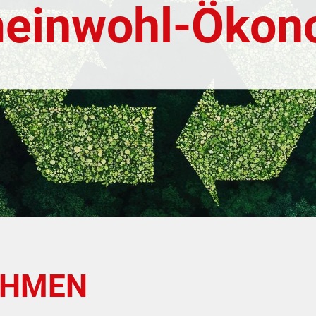
einwohl-Ökon
EHMEN