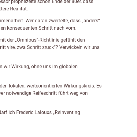
essor prophezeite schon Ende der 80er, dass
ere Realität.
mmenarbeit. Wer daran zweifelte, dass „anders“
 den konsequenten Schritt nach vorn.
it der „Omnibus“-Richtlinie gefühlt den
tt vire, zwa Schritt zruck“? Verwickeln wir uns
ten wir Wirkung, ohne uns im globalen
den lokalen, werteorientierten Wirkungskreis. Es
Der notwendige Reifeschritt führt weg von
arf ich Frederic Lalouxs „Reinventing