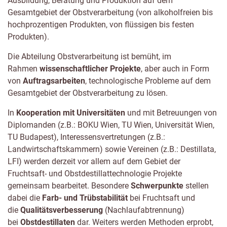
Ausbildung, Beratung und Produktion auf dem
Gesamtgebiet der Obstverarbeitung (von alkoholfreien bis
hochprozentigen Produkten, von flüssigen bis festen
Produkten).
Die Abteilung Obstverarbeitung ist bemüht, im
Rahmen
wissenschaftlicher Projekte
, aber auch in Form
von
Auftragsarbeiten
, technologische Probleme auf dem
Gesamtgebiet der Obstverarbeitung zu lösen.
In
Kooperation mit Universitäten
und mit Betreuungen von
Diplomanden (z.B.: BOKU Wien, TU Wien, Universität Wien,
TU Budapest), Interessensvertretungen (z.B.:
Landwirtschaftskammern) sowie Vereinen (z.B.: Destillata,
LFI) werden derzeit vor allem auf dem Gebiet der
Fruchtsaft- und Obstdestillattechnologie Projekte
gemeinsam bearbeitet. Besondere
Schwerpunkte
stellen
dabei die
Farb- und Trübstabilität
bei Fruchtsaft und
die
Qualitätsverbesserung
(Nachlaufabtrennung)
bei
Obstdestillaten
dar. Weiters werden Methoden erprobt,