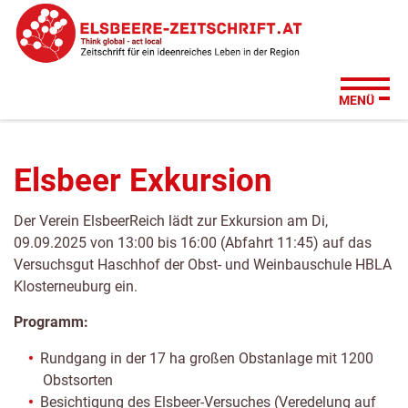
Zum
Zur
Zur
Su
Seitenbereiche:
Inhalt
Hauptnavigation
Footernavigation
MENÜ
Elsbeer Exkursion
Der Verein ElsbeerReich lädt zur Exkursion am Di,
09.09.2025 von 13:00 bis 16:00 (Abfahrt 11:45) auf das
Versuchsgut Haschhof der Obst- und Weinbauschule HBLA
Klosterneuburg ein.
Programm:
Rundgang in der 17 ha großen Obstanlage mit 1200
Obstsorten
Besichtigung des Elsbeer-Versuches (Veredelung auf