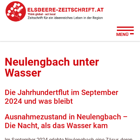
Zum
Zur
Zur
Su
Seitenbereiche:
Inhalt
Hauptnavigation
Footernavigation
MENÜ
Neulengbach unter
Wasser
Die Jahrhundertflut im September
2024 und was bleibt
Ausnahmezustand in Neulengbach –
Die Nacht, als das Wasser kam
Im September 2024 erlebte Neulengbach eine Zäsur, deren