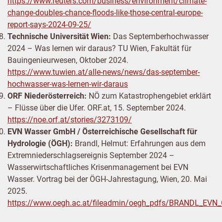
https://www.reuters.com/business/environment/climate-
change-doubles-chance-floods-like-those-central-europe-
report-says-2024-09-25/
Technische Universität Wien:
Das Septemberhochwasser
2024 – Was lernen wir daraus? TU Wien, Fakultät für
Bauingenieurwesen, Oktober 2024.
https://www.tuwien.at/alle-news/news/das-september-
hochwasser-was-lernen-wir-daraus
ORF Niederösterreich:
NÖ zum Katastrophengebiet erklärt
– Flüsse über die Ufer. ORF.at, 15. September 2024.
https://noe.orf.at/stories/3273109/
EVN Wasser GmbH / Österreichische Gesellschaft für
Hydrologie (ÖGH):
Brandl, Helmut: Erfahrungen aus dem
Extremniederschlagsereignis September 2024 –
Wasserwirtschaftliches Krisenmanagement bei EVN
Wasser. Vortrag bei der ÖGH-Jahrestagung, Wien, 20. Mai
2025.
https://www.oegh.ac.at/fileadmin/oegh_pdfs/BRANDL_EVN