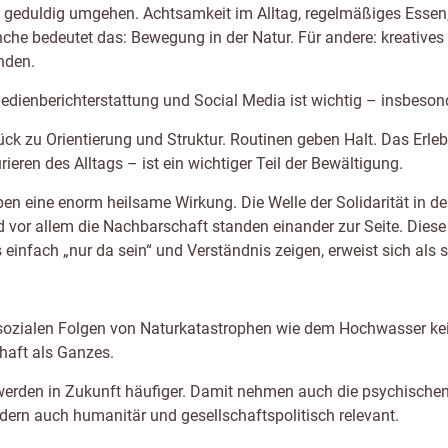
und geduldig umgehen. Achtsamkeit im Alltag, regelmäßiges Essen,
che bedeutet das: Bewegung in der Natur. Für andere: kreatives A
inden.
dienberichterstattung und Social Media ist wichtig – insbeson
rück zu Orientierung und Struktur. Routinen geben Halt. Das Erl
ren des Alltags – ist ein wichtiger Teil der Bewältigung.
ben eine enorm heilsame Wirkung. Die Welle der Solidarität in d
 vor allem die Nachbarschaft standen einander zur Seite. Diese
nfach „nur da sein“ und Verständnis zeigen, erweist sich als se
osozialen Folgen von Naturkatastrophen wie dem Hochwasser kein
haft als Ganzes.
erden in Zukunft häufiger. Damit nehmen auch die psychischen
ndern auch humanitär und gesellschaftspolitisch relevant.