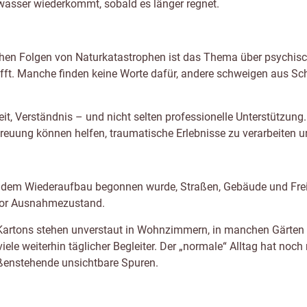
asser wiederkommt, sobald es länger regnet.
chen Folgen von Naturkatastrophen ist das Thema über psychis
trifft. Manche finden keine Worte dafür, andere schweigen aus 
it, Verständnis – und nicht selten professionelle Unterstützung
treuung können helfen, traumatische Erlebnisse zu verarbeiten 
 dem Wiederaufbau begonnen wurde, Straßen, Gebäude und Frei
 vor Ausnahmezustand.
Kartons stehen unverstaut in Wohnzimmern, in manchen Gärten 
ele weiterhin täglicher Begleiter. Der „normale“ Alltag hat noch
ußenstehende unsichtbare Spuren.