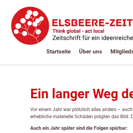
Zum
Zur
Zur
Seitenbereiche:
Inhalt
Hauptnavigation
Footernavigation
Startseite
Über uns
Mitglied
Ein langer Weg d
Vor einem Jahr war plötzlich alles anders – auc
erhebliche materielle Schäden prägten das Bild.
Auch ein Jahr später sind die Folgen spürbar: