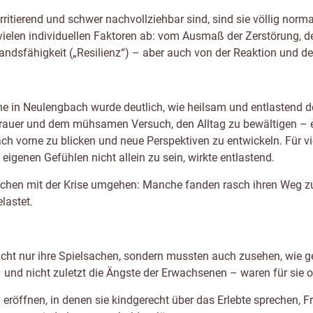
rritierend und schwer nachvollziehbar sind, sind sie völlig norm
vielen individuellen Faktoren ab: vom Ausmaß der Zerstörung, d
andsfähigkeit („Resilienz“) – aber auch von der Reaktion und d
e in Neulengbach wurde deutlich, wie heilsam und entlastend de
 Trauer und dem mühsamen Versuch, den Alltag zu bewältigen – e
ch vorne zu blicken und neue Perspektiven zu entwickeln. Für vie
eigenen Gefühlen nicht allein zu sein, wirkte entlastend.
nschen mit der Krise umgehen: Manche fanden rasch ihren Weg zu
elastet.
nicht nur ihre Spielsachen, sondern mussten auch zusehen, wie 
 – und nicht zuletzt die Ängste der Erwachsenen – waren für sie 
eröffnen, in denen sie kindgerecht über das Erlebte sprechen, Fr