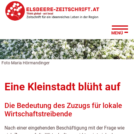
Zum
Zur
Zur
Su
Seitenbereiche:
Inhalt
Hauptnavigation
Footernavigation
MENÜ
Foto Maria Hörmandinger
Eine Kleinstadt blüht auf
Die Bedeutung des Zuzugs für lokale
Wirtschaftstreibende
Nach einer eingehenden Beschäftigung mit der Frage wie